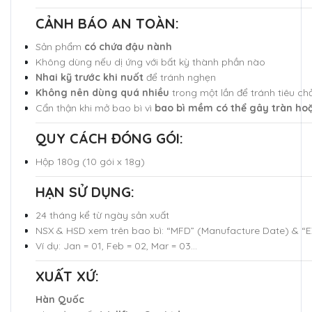
CẢNH BÁO AN TOÀN:
Sản phẩm
có chứa đậu nành
Không dùng nếu dị ứng với bất kỳ thành phần nào
Nhai kỹ trước khi nuốt
để tránh nghẹn
Không nên dùng quá nhiều
trong một lần để tránh tiêu ch
Cẩn thận khi mở bao bì vì
bao bì mềm có thể gây tràn ho
QUY CÁCH ĐÓNG GÓI:
Hộp 180g (10 gói x 18g)
HẠN SỬ DỤNG:
24 tháng kể từ ngày sản xuất
NSX & HSD xem trên bao bì: “MFD” (Manufacture Date) & “E
Ví dụ: Jan = 01, Feb = 02, Mar = 03...
XUẤT XỨ:
Hàn Quốc