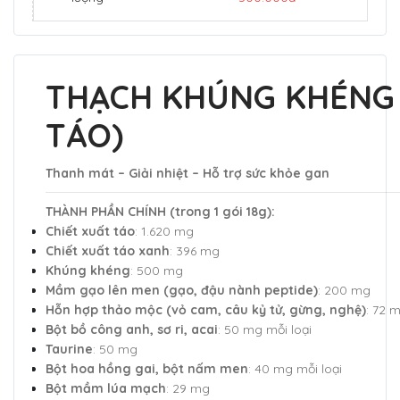
THẠCH KHÚNG KHÉNG C
TÁO)
Thanh mát – Giải nhiệt – Hỗ trợ sức khỏe gan
THÀNH PHẦN CHÍNH (trong 1 gói 18g):
Chiết xuất táo
: 1.620 mg
Chiết xuất táo xanh
: 396 mg
Khúng khéng
: 500 mg
Mầm gạo lên men (gạo, đậu nành peptide)
: 200 mg
Hỗn hợp thảo mộc (vỏ cam, câu kỷ tử, gừng, nghệ)
: 72 
Bột bồ công anh, sơ ri, acai
: 50 mg mỗi loại
Taurine
: 50 mg
Bột hoa hồng gai, bột nấm men
: 40 mg mỗi loại
Bột mầm lúa mạch
: 29 mg