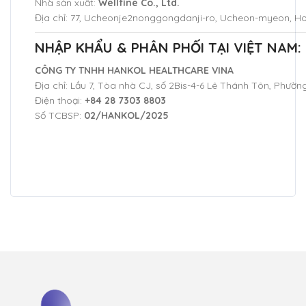
Nhà sản xuất:
Wellfine Co., Ltd.
Địa chỉ: 77, Ucheonje2nonggongdanji-ro, Ucheon-myeon,
NHẬP KHẨU & PHÂN PHỐI TẠI VIỆT NAM:
CÔNG TY TNHH HANKOL HEALTHCARE VINA
Địa chỉ: Lầu 7, Tòa nhà CJ, số 2Bis-4-6 Lê Thánh Tôn, Phườn
Điện thoại:
+84 28 7303 8803
Số TCBSP:
02/HANKOL/2025