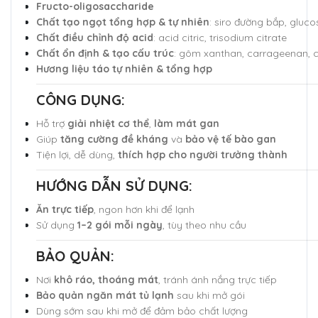
Fructo-oligosaccharide
Chất tạo ngọt tổng hợp & tự nhiên
: siro đường bắp, glucos
Chất điều chỉnh độ acid
: acid citric, trisodium citrate
Chất ổn định & tạo cấu trúc
: gôm xanthan, carrageenan, c
Hương liệu táo tự nhiên & tổng hợp
CÔNG DỤNG:
Hỗ trợ
giải nhiệt cơ thể
,
làm mát gan
Giúp
tăng cường đề kháng
và
bảo vệ tế bào gan
Tiện lợi, dễ dùng,
thích hợp cho người trưởng thành
HƯỚNG DẪN SỬ DỤNG:
Ăn trực tiếp
, ngon hơn khi để lạnh
Sử dụng
1–2 gói mỗi ngày
, tùy theo nhu cầu
BẢO QUẢN:
Nơi
khô ráo, thoáng mát
, tránh ánh nắng trực tiếp
Bảo quản ngăn mát tủ lạnh
sau khi mở gói
Dùng sớm sau khi mở để đảm bảo chất lượng