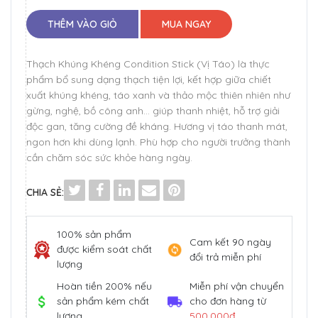
THÊM VÀO GIỎ
MUA NGAY
Thạch Khúng Khéng Condition Stick (Vị Táo) là thực
phẩm bổ sung dạng thạch tiện lợi, kết hợp giữa chiết
xuất khúng khéng, táo xanh và thảo mộc thiên nhiên như
gừng, nghệ, bồ công anh... giúp thanh nhiệt, hỗ trợ giải
độc gan, tăng cường đề kháng. Hương vị táo thanh mát,
ngon hơn khi dùng lạnh. Phù hợp cho người trưởng thành
cần chăm sóc sức khỏe hàng ngày.
CHIA SẺ:
100% sản phẩm
Cam kết 90 ngày
được kiểm soát chất
đổi trả miễn phí
lượng
Hoàn tiền 200% nếu
Miễn phí vận chuyển
sản phẩm kém chất
cho đơn hàng từ
lượng
500.000đ